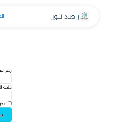
راصـد نــور
ال
رقم الم
كلمة ال
تذكر
تس