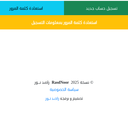
تسجيل حساب جديد
استعادة كلمة المرور
استعادة كلمة المرور بمعلومات التسجيل
©
نسخة 2025
RasdNoor
راصد نــور
سياسة الخصوصية
تصميم و برمجة
راصـد نــور